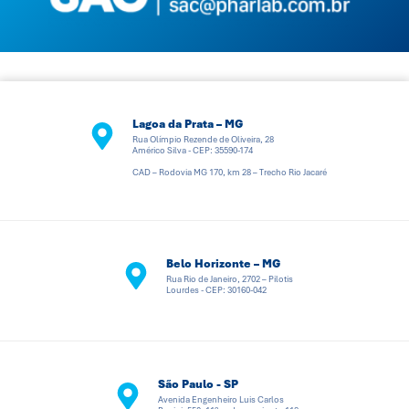
Lagoa da Prata – MG
Rua Olímpio Rezende de Oliveira, 28
Américo Silva - CEP: 35590-174
CAD – Rodovia MG 170, km 28 – Trecho Rio Jacaré
Belo Horizonte – MG
Rua Rio de Janeiro, 2702 – Pilotis
Lourdes - CEP: 30160-042
São Paulo - SP
Avenida Engenheiro Luis Carlos