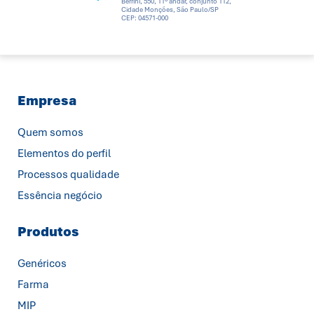
Berrini, 550, 11º andar, conjunto 112,
Cidade Monções, São Paulo/SP
CEP: 04571-000
Empresa
Quem somos
Elementos do perfil
Processos qualidade
Essência negócio
Produtos
Genéricos
Farma
MIP