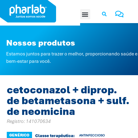
Nossos produtos
Estamos juntos para trazer o melhor, proporcionando saúde e
bem-estar para você.
cetoconazol + diprop.
de betametasona + sulf.
de neomicina
Registro: 141070634
GENÉRICO
Classe terapêutica:
ANTINFECCIOSO