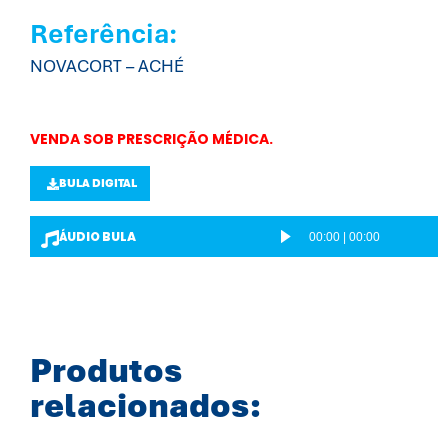
Referência:
NOVACORT – ACHÉ
VENDA SOB PRESCRIÇÃO MÉDICA.
BULA DIGITAL
ÁUDIO BULA
00:00
|
00:00
T
o
c
a
d
Produtos
o
relacionados:
r
d
e