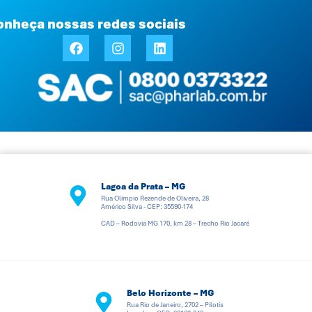
onheça nossas redes sociais
Lagoa da Prata – MG
Rua Olímpio Rezende de Oliveira, 28
Américo Silva - CEP: 35590-174
CAD – Rodovia MG 170, km 28 – Trecho Rio Jacaré
Belo Horizonte – MG
Rua Rio de Janeiro, 2702 – Pilotis