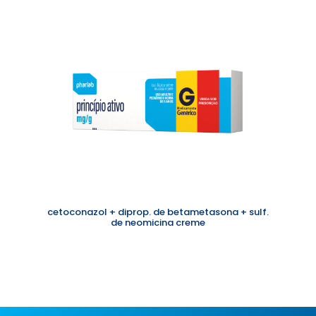
á
u
d
i
o
cetoconazol + diprop. de betametasona + sulf.
de neomicina creme