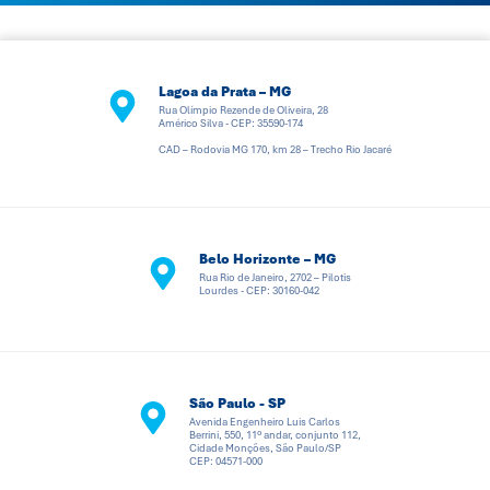
Lagoa da Prata – MG
Rua Olímpio Rezende de Oliveira, 28
Américo Silva - CEP: 35590-174
CAD – Rodovia MG 170, km 28 – Trecho Rio Jacaré
Belo Horizonte – MG
Rua Rio de Janeiro, 2702 – Pilotis
Lourdes - CEP: 30160-042
São Paulo - SP
Avenida Engenheiro Luis Carlos
Berrini, 550, 11º andar, conjunto 112,
Cidade Monções, São Paulo/SP
CEP: 04571-000