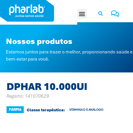
Nossos produtos
Estamos juntos para trazer o melhor, proporcionando saúde e
bem-estar para você.
DPHAR 10.000UI
Registro: 141070629
FARMA
Classe terapêutica:
VITAMINA D E ANÁLOGO