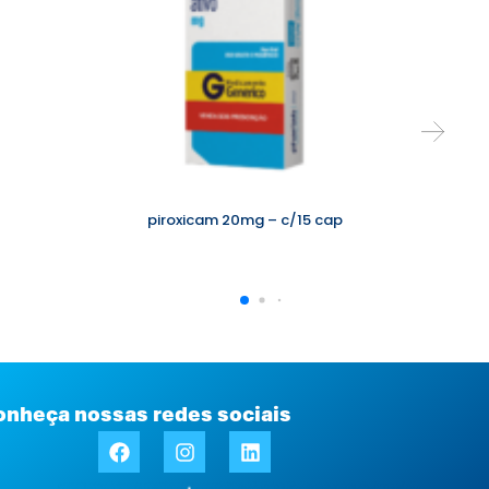
o
piroxicam 20mg – c/15 cap
onheça nossas redes sociais