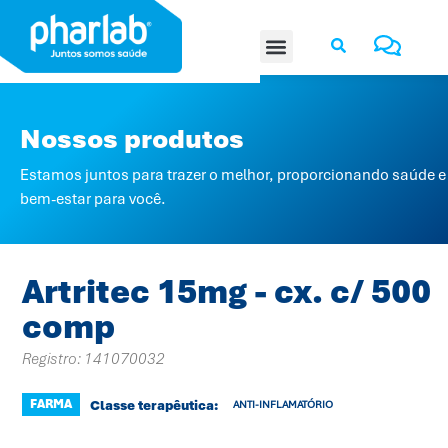
Nossos produtos
Estamos juntos para trazer o melhor, proporcionando saúde e
bem-estar para você.
Artritec 15mg - cx. c/ 500
comp
Registro: 141070032
FARMA
Classe terapêutica:
ANTI-INFLAMATÓRIO