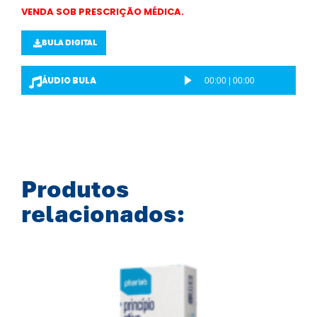
VENDA SOB PRESCRIÇÃO MÉDICA.
BULA DIGITAL
ÁUDIO BULA
00:00
|
00:00
T
o
c
a
d
o
Produtos
r
relacionados:
d
e
á
u
d
i