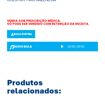
VENDA SOB PRESCRIÇÃO MÉDICA.
SÓ PODE SER VENDIDO COM RETENÇÃO DA RECEITA.
BULA DIGITAL
ÁUDIO BULA
00:00
|
00:00
T
o
c
a
d
o
Produtos
r
relacionados:
d
e
á