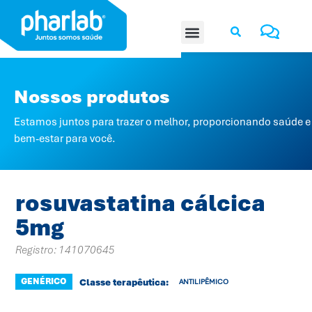
Nossos produtos
Estamos juntos para trazer o melhor, proporcionando saúde e
bem-estar para você.
rosuvastatina cálcica
5mg
Registro: 141070645
GENÉRICO
Classe terapêutica:
ANTILIPÊMICO