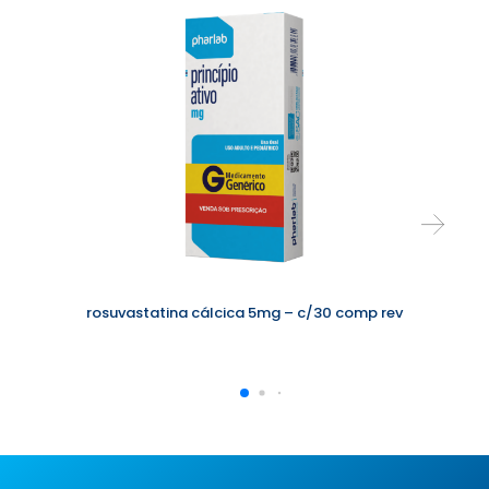
u
d
i
o
rosuvastatina cálcica 5mg – c/30 comp rev