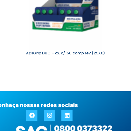
o
AgiiGrip DUO – cx. c/150 comp rev (25X6)
onheça nossas redes sociais