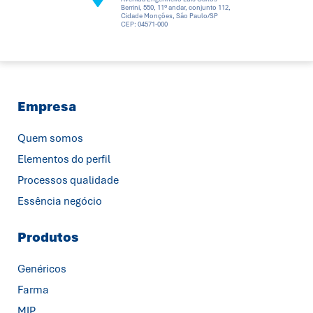
Berrini, 550, 11º andar, conjunto 112,
Cidade Monções, São Paulo/SP
CEP: 04571-000
Empresa
Quem somos
Elementos do perfil
Processos qualidade
Essência negócio
Produtos
Genéricos
Farma
MIP