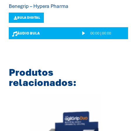
Benegrip – Hypera Pharma
BULA DIGITAL
ÁUDIO BULA
00:00
|
00:00
T
o
c
a
d
Produtos
o
relacionados:
r
d
e
á
u
d
i