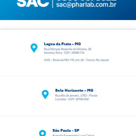
Lagoa da Prata – MG
Rua Olímpio Rezende de Oliveira, 28
Américo Silva - CEP: 35590-174
CAD – Rodovia MG 170, km 28 – Trecho Rio Jacaré
Belo Horizonte – MG
Rua Rio de Janeiro, 2702 – Pilotis
Lourdes - CEP: 30160-042
São Paulo - SP
Avenida Engenheiro Luis Carlos