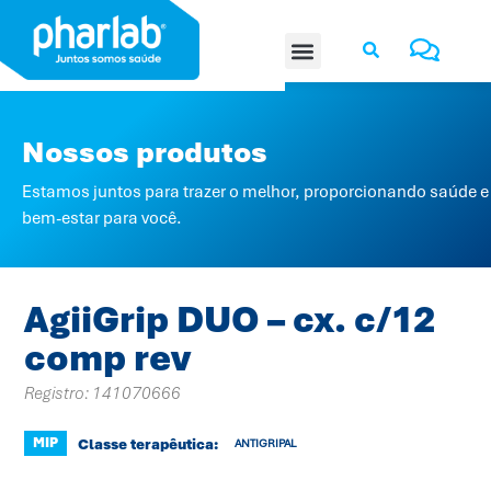
Nossos produtos
Estamos juntos para trazer o melhor, proporcionando saúde e
bem-estar para você.
AgiiGrip DUO – cx. c/12
comp rev
Registro:
141070666
MIP
Classe terapêutica:
ANTIGRIPAL