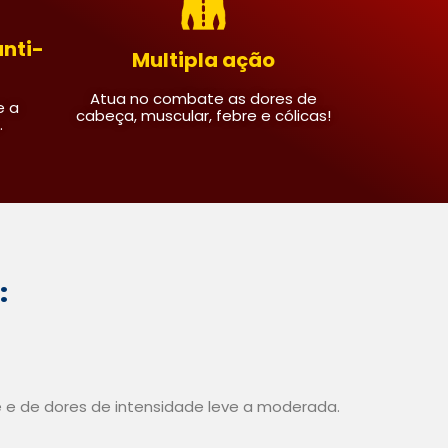
anti-
Multipla ação
Atua no combate as dores de
e a
cabeça, muscular, febre e cólicas!
.
:
e e de dores de intensidade leve a moderada.