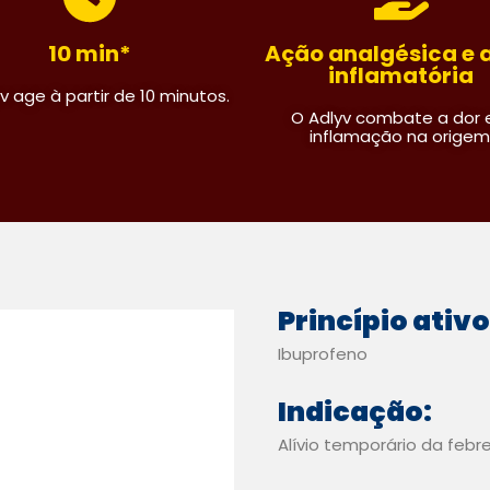
10 min*
Ação analgésica e 
inflamatória
v age à partir de 10 minutos.
O Adlyv combate a dor 
inflamação na origem
Princípio ativo
Ibuprofeno
Indicação:
Alívio temporário da febr