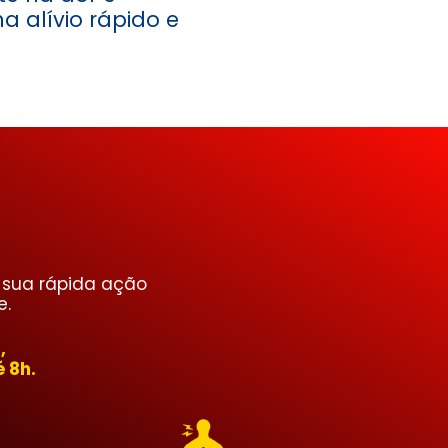
a alívio rápido e
 sua rápida ação
e.
,
 8h.