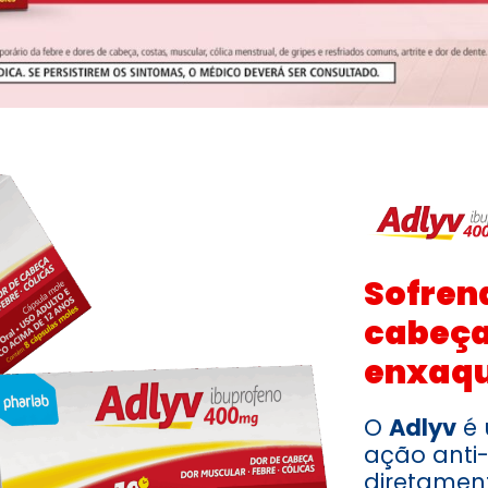
Sofren
cabeça
enxaq
O
Adlyv
é 
ação anti
diretamen