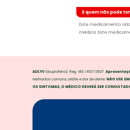
E quem não pode to
Este medicamento não d
médica. Este medicamen
ADLYV
(ibuprofeno). Reg. MS 1.4107.0637.
Apresentaç
resfriados comuns, artrite e dor de dente.
NÃO USE EM
OS SINTOMAS, O MÉDICO DEVERÁ SER CONSULTADO