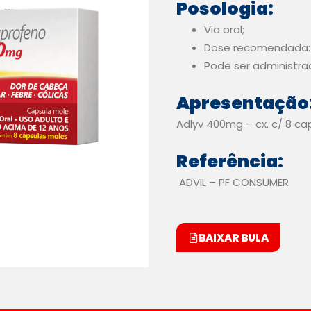
Posologia:
Via oral;
Dose recomendada: 1
Pode ser administra
Apresentação
Adlyv 400mg – cx. c/ 8 c
Referência:
ADVIL – PF CONSUMER
BAIXAR BULA