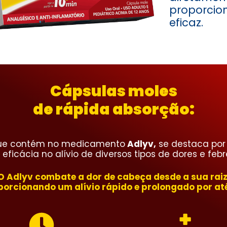
proporcion
eficaz.
Cápsulas moles
de rápida absorção:
ue contém no medicamento
Adlyv,
se destaca por
 eficácia no alívio de diversos tipos de dores e febr
O Adlyv combate a dor de cabeça desde a sua raiz
porcionando um alívio rápido e prolongado por até