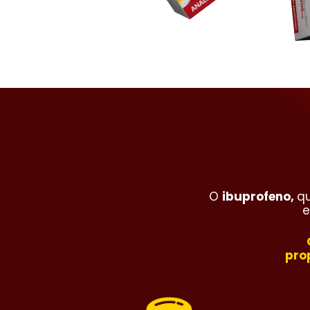
O
ibuprofeno,
q
e
pro