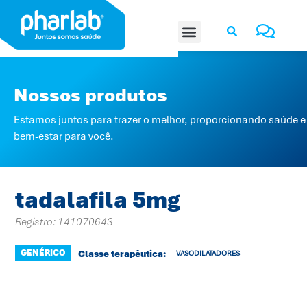
Nossos produtos
Estamos juntos para trazer o melhor, proporcionando saúde e
bem-estar para você.
tadalafila 5mg
Registro: 141070643
GENÉRICO
Classe terapêutica:
VASODILATADORES