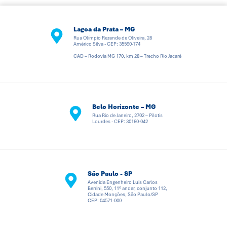
Lagoa da Prata – MG
Rua Olímpio Rezende de Oliveira, 28
Américo Silva - CEP: 35590-174
CAD – Rodovia MG 170, km 28 – Trecho Rio Jacaré
Belo Horizonte – MG
Rua Rio de Janeiro, 2702 – Pilotis
Lourdes - CEP: 30160-042
São Paulo - SP
Avenida Engenheiro Luis Carlos
Berrini, 550, 11º andar, conjunto 112,
Cidade Monções, São Paulo/SP
CEP: 04571-000