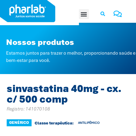
Nossos produtos
Estamos juntos para trazer o melhor, proporcionando saúde e
bem-estar para você.
sinvastatina 40mg - cx.
c/ 500 comp
Registro: 141070108
GENÉRICO
Classe terapêutica:
ANTILIPÊMICO