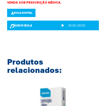
VENDA SOB PRESCRIÇÃO MÉDICA.
BULA DIGITAL
ÁUDIO BULA
00:00
|
00:00
T
o
c
a
d
o
Produtos
r
relacionados:
d
e
á
u
d
i
o