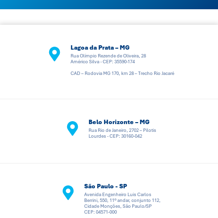
Lagoa da Prata – MG
Rua Olímpio Rezende de Oliveira, 28
Américo Silva - CEP: 35590-174
CAD – Rodovia MG 170, km 28 – Trecho Rio Jacaré
Belo Horizonte – MG
Rua Rio de Janeiro, 2702 – Pilotis
Lourdes - CEP: 30160-042
São Paulo - SP
Avenida Engenheiro Luis Carlos
Berrini, 550, 11º andar, conjunto 112,
Cidade Monções, São Paulo/SP
CEP: 04571-000