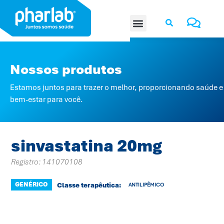
Nossos produtos
Estamos juntos para trazer o melhor, proporcionando saúde e
bem-estar para você.
sinvastatina 20mg
Registro: 141070108
GENÉRICO
Classe terapêutica:
ANTILIPÊMICO