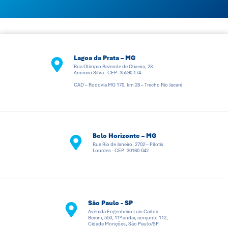
Lagoa da Prata – MG
Rua Olímpio Rezende de Oliveira, 28
Américo Silva - CEP: 35590-174
CAD – Rodovia MG 170, km 28 – Trecho Rio Jacaré
Belo Horizonte – MG
Rua Rio de Janeiro, 2702 – Pilotis
Lourdes - CEP: 30160-042
São Paulo - SP
Avenida Engenheiro Luis Carlos
Berrini, 550, 11º andar, conjunto 112,
Cidade Monções, São Paulo/SP