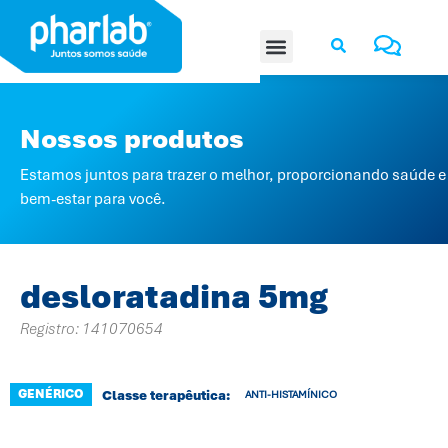
Nossos produtos
Estamos juntos para trazer o melhor, proporcionando saúde e
bem-estar para você.
desloratadina 5mg
Registro: 141070654​
GENÉRICO
Classe terapêutica:
ANTI-HISTAMÍNICO