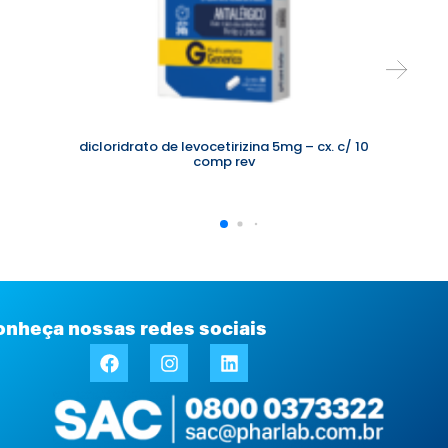
dicloridrato de levocetirizina 5mg – cx. c/ 10
comp rev
onheça nossas redes sociais