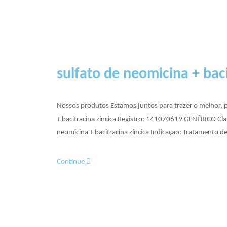
sulfato de neomicina + baci
Nossos produtos Estamos juntos para trazer o melhor, 
+ bacitracina zíncica Registro: 141070619 GENÉRICO Cla
neomicina + bacitracina zíncica Indicação: Tratamento d
Continue