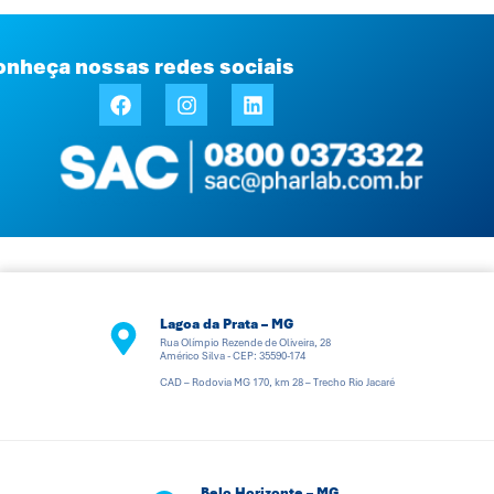
onheça nossas redes sociais
Lagoa da Prata – MG
Rua Olímpio Rezende de Oliveira, 28
Américo Silva - CEP: 35590-174
CAD – Rodovia MG 170, km 28 – Trecho Rio Jacaré
Belo Horizonte – MG