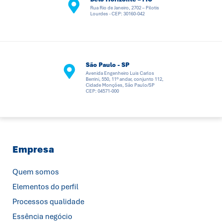
Rua Rio de Janeiro, 2702 – Pilotis
Lourdes - CEP: 30160-042
São Paulo - SP
Avenida Engenheiro Luis Carlos
Berrini, 550, 11º andar, conjunto 112,
Cidade Monções, São Paulo/SP
CEP: 04571-000
Empresa
Quem somos
Elementos do perfil
Processos qualidade
Essência negócio