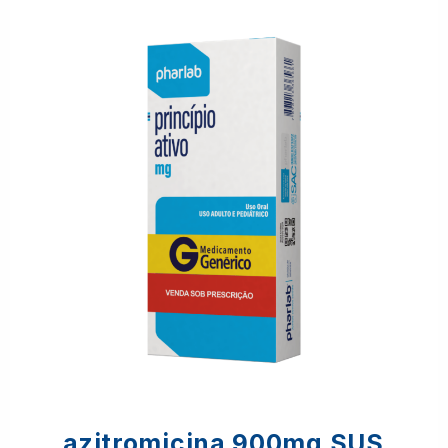
azitromicina 900mg SUS