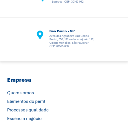
Lourdes - CEP: 30160-042
São Paulo - SP
Avenida Engenheiro Luis Carlos
Berrini, 550, 11º andar, conjunto 112,
Cidade Monções, São Paulo/SP
CEP: 04571-000
Empresa
Quem somos
Elementos do perfil
Processos qualidade
Essência negócio