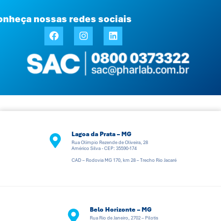
onheça nossas redes sociais
Lagoa da Prata – MG
Rua Olímpio Rezende de Oliveira, 28
Américo Silva - CEP: 35590-174
CAD – Rodovia MG 170, km 28 – Trecho Rio Jacaré
Belo Horizonte – MG
Rua Rio de Janeiro, 2702 – Pilotis