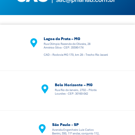
Lagoa da Prata – MG
Rua Olímpio Rezende de Oliveira, 28
Américo Silva - CEP: 35590-174
CAD – Rodovia MG 170, km 28 – Trecho Rio Jacaré
Belo Horizonte – MG
Rua Rio de Janeiro, 2702 – Pilotis
Lourdes - CEP: 30160-042
São Paulo - SP
Avenida Engenheiro Luis Carlos
Berrini, 550, 11º andar, conjunto 112,