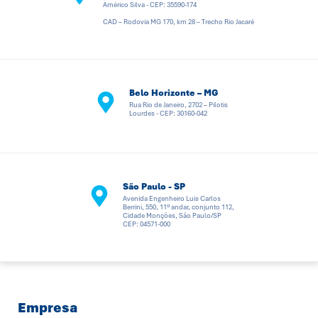
Américo Silva - CEP: 35590-174
CAD – Rodovia MG 170, km 28 – Trecho Rio Jacaré
Belo Horizonte – MG
Rua Rio de Janeiro, 2702 – Pilotis
Lourdes - CEP: 30160-042
São Paulo - SP
Avenida Engenheiro Luis Carlos
Berrini, 550, 11º andar, conjunto 112,
Cidade Monções, São Paulo/SP
CEP: 04571-000
Empresa