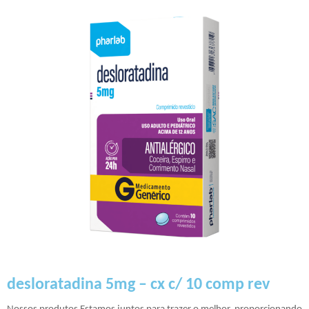
desloratadina 5mg – cx c/ 10 comp rev