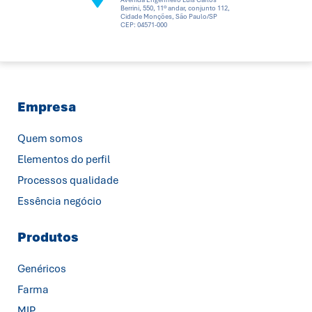
Avenida Engenheiro Luis Carlos
Berrini, 550, 11º andar, conjunto 112,
Cidade Monções, São Paulo/SP
CEP: 04571-000
Empresa
Quem somos
Elementos do perfil
Processos qualidade
Essência negócio
Produtos
Genéricos
Farma
MIP