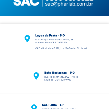
Lagoa da Prata – MG
Rua Olímpio Rezende de Oliveira, 28
Américo Silva - CEP: 35590-174
CAD – Rodovia MG 170, km 28 – Trecho Rio Jacaré
Belo Horizonte – MG
Rua Rio de Janeiro, 2702 – Pilotis
Lourdes - CEP: 30160-042
São Paulo - SP