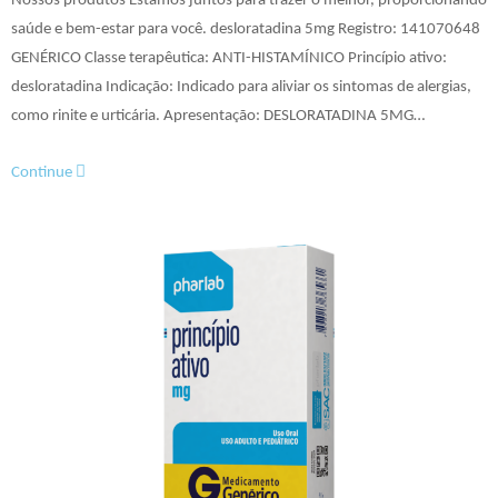
Nossos produtos Estamos juntos para trazer o melhor, proporcionando
saúde e bem-estar para você. desloratadina 5mg Registro: 141070648​​
GENÉRICO Classe terapêutica: ANTI-HISTAMÍNICO Princípio ativo:
desloratadina Indicação: Indicado para aliviar os sintomas de alergias,
como rinite e urticária. Apresentação: DESLORATADINA 5MG…
Continue